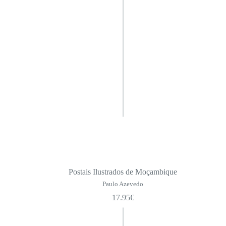
Camilo de Bolso
Cadernos de Poesia
Pequeno Formato
Série Maior
Toda a Poesia | SPA
Ficções
Pensamento
Não Ficção
Grandes Cooperadores da SPA
Obras de Camilo Castelo Branco
Biblioteca da Academia
Postais Ilustrados de Moçambique
A Ciência Disruptiva
Paulo Azevedo
17.95
€
Infanto-juvenil