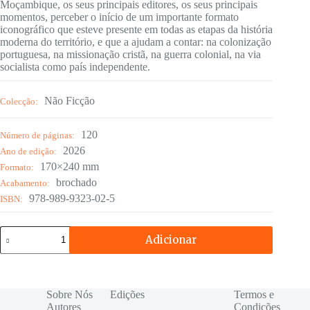
Moçambique, os seus principais editores, os seus principais
momentos, perceber o início de um importante formato
iconográfico que esteve presente em todas as etapas da história
moderna do território, e que a ajudam a contar: na colonização
portuguesa, na missionação cristã, na guerra colonial, na via
socialista como país independente.
Não Ficção
Colecção:
120
Número de páginas:
2026
Ano de edição:
170×240 mm
Formato:
brochado
Acabamento:
978-989-9323-02-5
ISBN:
Quantidade
Adicionar
de
Postais
Ilustrados
de
Moçambique
Sobre Nós
Edições
Termos e
Autores
Condições