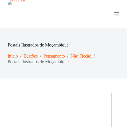
P
u
l
a
r
p
a
r
Postais Ilustrados de Moçambique
a
o
Início
/
Edições
/
Pensamento
/
Não Ficção
/
c
o
Postais Ilustrados de Moçambique
n
t
e
ú
d
o