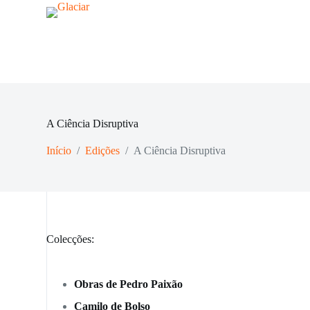
P
u
l
a
r
p
a
r
a
A Ciência Disruptiva
o
c
o
Início
/
Edições
/
A Ciência Disruptiva
n
t
e
ú
d
o
Colecções:
Obras de Pedro Paixão
Camilo de Bolso