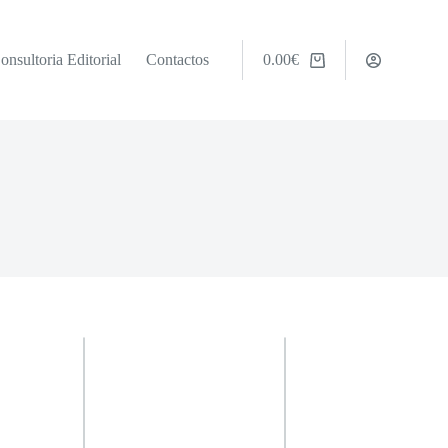
onsultoria Editorial
Contactos
0.00
€
Carrinho
de
compras