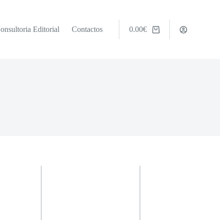
onsultoria Editorial
Contactos
0.00
€
Carrinho
de
compras