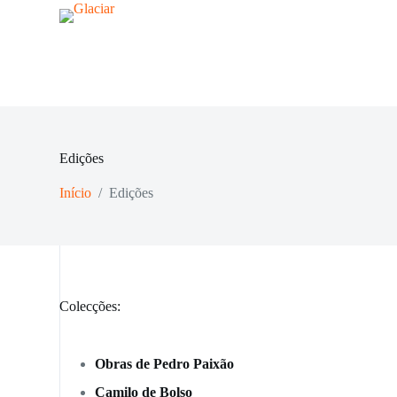
P
u
l
a
r
p
a
r
a
Edições
o
c
o
Início
/
Edições
n
t
e
ú
d
o
Colecções:
Obras de Pedro Paixão
Camilo de Bolso