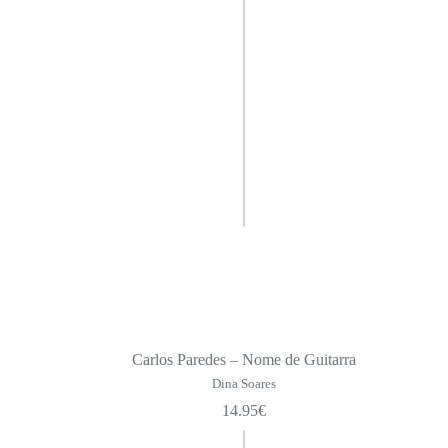
Obras de Pedro Paixão
Camilo de Bolso
Cadernos de Poesia
Pequeno Formato
Série Maior
Toda a Poesia | SPA
Ficções
Pensamento
Não Ficção
Grandes Cooperadores da SPA
Obras de Camilo Castelo Branco
Biblioteca da Academia
Carlos Paredes – Nome de Guitarra
A Ciência Disruptiva
Dina Soares
14.95
€
Infanto-juvenil