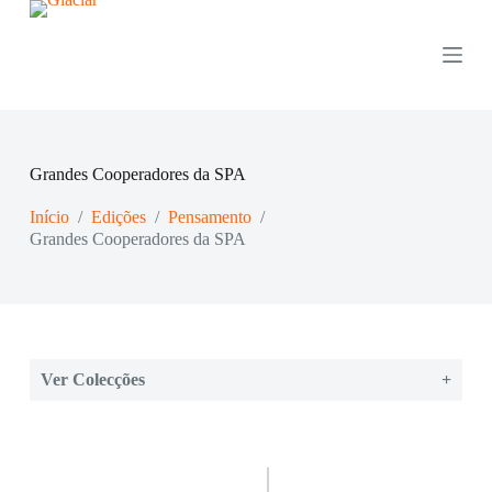
P
u
l
a
r
p
a
r
Grandes Cooperadores da SPA
a
o
Início
/
Edições
/
Pensamento
/
c
o
Grandes Cooperadores da SPA
n
t
e
ú
d
o
Ver Colecções
+
Colecções: