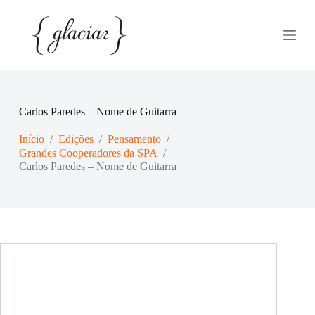
P
u
l
a
r
p
a
r
Carlos Paredes – Nome de Guitarra
a
o
Início
/
Edições
/
Pensamento
/
c
o
Grandes Cooperadores da SPA
/
n
Carlos Paredes – Nome de Guitarra
t
e
ú
d
o