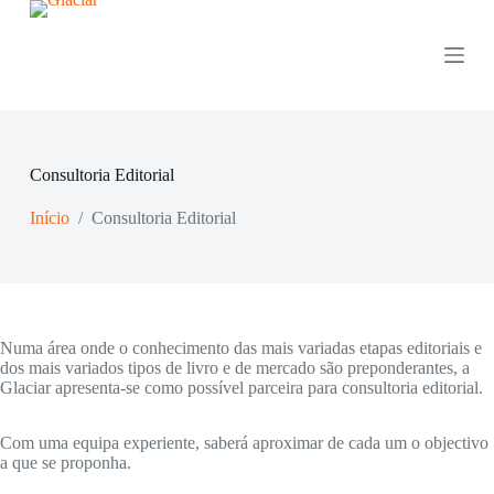
P
u
l
a
r
p
a
r
Consultoria Editorial
a
o
Início
/
Consultoria Editorial
c
o
n
t
e
ú
d
Numa área onde o conhecimento das mais variadas etapas editoriais e
o
dos mais variados tipos de livro e de mercado são preponderantes, a
Glaciar apresenta-se como possível parceira para consultoria editorial.
Com uma equipa experiente, saberá aproximar de cada um o objectivo
a que se proponha.