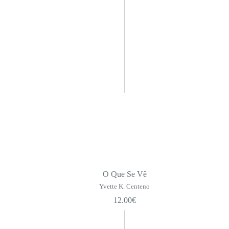
Camilo de Bolso
Cadernos de Poesia
Pequeno Formato
Série Maior
Toda a Poesia | SPA
Ficções
Pensamento
Não Ficção
Grandes Cooperadores da SPA
Obras de Camilo Castelo Branco
Biblioteca da Academia
O Que Se Vê
A Ciência Disruptiva
Yvette K. Centeno
12.00
€
Infanto-juvenil