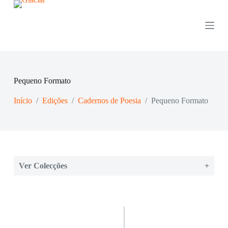
P
u
l
a
r
p
a
r
Pequeno Formato
a
o
Início
/
Edições
/
Cadernos de Poesia
/
Pequeno Formato
c
o
n
t
e
ú
d
o
Ver Colecções
+
Colecções:
Obras de Pedro Paixão