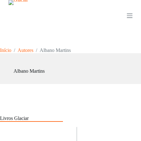
P
u
l
a
r
p
a
r
Início
/
Autores
/
Albano Martins
a
o
c
o
Albano Martins
n
t
e
ú
d
o
Livros Glaciar