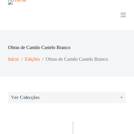
P
u
l
a
r
p
a
r
Obras de Camilo Castelo Branco
a
o
Início
/
Edições
/
Obras de Camilo Castelo Branco
c
o
n
t
e
ú
d
o
Ver Colecções
+
Colecções:
Obras de Pedro Paixão