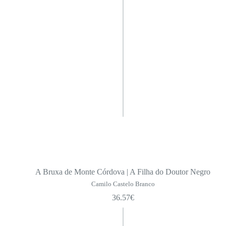
Camilo de Bolso
Cadernos de Poesia
Pequeno Formato
Série Maior
Toda a Poesia | SPA
Ficções
Pensamento
Não Ficção
Grandes Cooperadores da SPA
Obras de Camilo Castelo Branco
Biblioteca da Academia
A Bruxa de Monte Córdova | A Filha do Doutor Negro
A Ciência Disruptiva
Camilo Castelo Branco
36.57
€
Infanto-juvenil