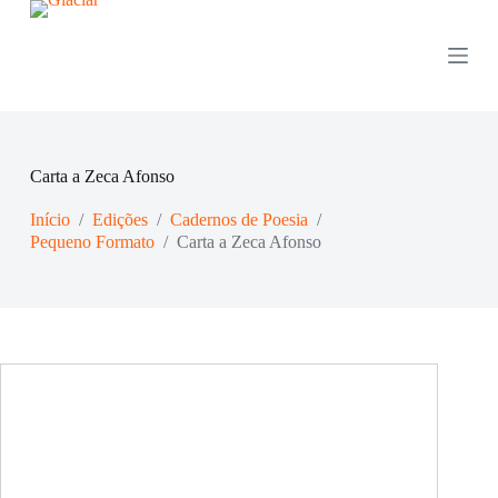
P
u
l
a
r
p
a
r
Carta a Zeca Afonso
a
o
Início
/
Edições
/
Cadernos de Poesia
/
c
o
Pequeno Formato
/
Carta a Zeca Afonso
n
t
e
ú
d
o