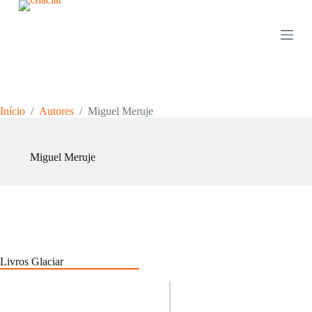
P
u
l
a
r
p
a
r
Início
/
Autores
/
Miguel Meruje
a
o
c
o
Miguel Meruje
n
t
e
ú
d
o
Livros Glaciar