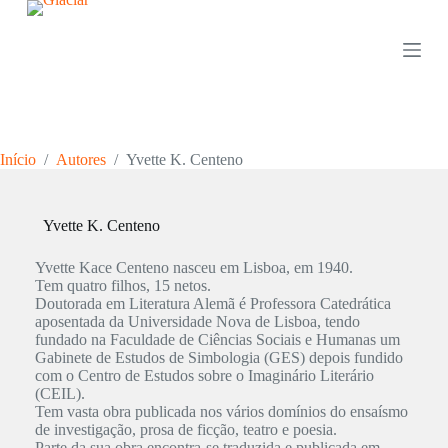
P
u
l
a
r
p
a
r
Início
/
Autores
/
Yvette K. Centeno
a
o
c
o
Yvette K. Centeno
n
t
Yvette Kace Centeno nasceu em Lisboa, em 1940.
e
Tem quatro filhos, 15 netos.
ú
Doutorada em Literatura Alemã é Professora Catedrática
d
aposentada da Universidade Nova de Lisboa, tendo
o
fundado na Faculdade de Ciências Sociais e Humanas um
Gabinete de Estudos de Simbologia (GES) depois fundido
com o Centro de Estudos sobre o Imaginário Literário
(CEIL).
Tem vasta obra publicada nos vários domínios do ensaísmo
de investigação, prosa de ficção, teatro e poesia.
Parte da sua obra encontra-se traduzida e publicada em