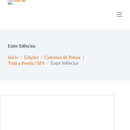
P
u
l
a
r
p
a
r
Entre Silêncios
a
o
Início
/
Edições
/
Cadernos de Poesia
/
c
o
Toda a Poesia | SPA
/
Entre Silêncios
n
t
e
ú
d
o