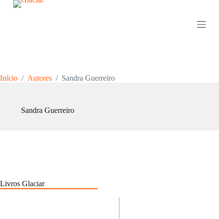
P
u
l
a
r
p
a
r
Início
/
Autores
/
Sandra Guerreiro
a
o
c
o
Sandra Guerreiro
n
t
e
ú
d
o
Livros Glaciar