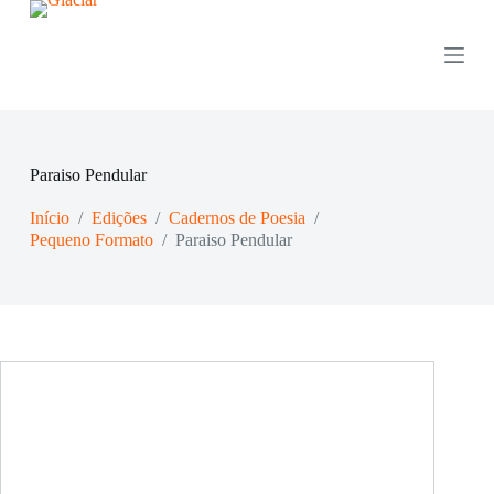
P
u
l
a
r
p
a
r
Paraiso Pendular
a
o
Início
/
Edições
/
Cadernos de Poesia
/
c
o
Pequeno Formato
/
Paraiso Pendular
n
t
e
ú
d
o