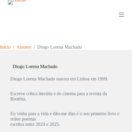
P
u
l
a
r
p
a
r
Início
/
Autores
/
Diogo Lorena Machado
a
o
c
o
Diogo Lorena Machado
n
t
Diogo Lorena Machado nasceu em Lisboa em 1999.
e
ú
d
Escreve crítica literária e de cinema para a revista da
o
Brotéria.
Eu vinha para a vida e dão-me dias é o seu primeiro livro e
reúne poemas
escritos entre 2024 e 2025.