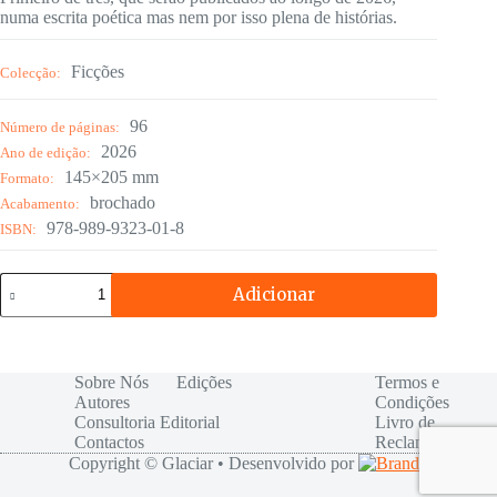
numa escrita poética mas nem por isso plena de histórias.
Ficções
Colecção:
96
Número de páginas:
2026
Ano de edição:
145×205 mm
Formato:
brochado
Acabamento:
978-989-9323-01-8
ISBN:
Quantidade
Adicionar
de
Açude
Sobre Nós
Edições
Termos e
Autores
Condições
Consultoria Editorial
Livro de
Contactos
Reclamações
Copyright © Glaciar • Desenvolvido por