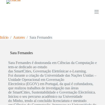
P
u
l
a
r
p
a
r
Início
/
Autores
/
Sara Fernandes
a
o
c
o
Sara Fernandes
n
t
Sara Fernandes é doutoranda em Ciências da Computação e
e
tem-se dedicado ao estudo
ú
das SmartCities, Governação Eletrónicae e-Learning.
d
Foi durante a criação da Universidade das Nações Unidas –
o
Unidade Operacional em Governação
Electrónica (EGOV) em Portugal, da qual é cofundadora,
que realizou trabalhos de investigação nas áreas
de SmartCities, Sustentabilidade e Governação Electrónica.
Iniciou o seu percurso académico na Universidade
do Minho, tendo aí concluído licenciatura e mestrado
em Ciências da Computação. Ingressou na Universidade do