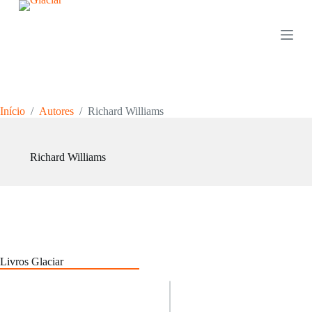
P
u
l
a
r
p
a
r
Início
/
Autores
/
Richard Williams
a
o
c
o
Richard Williams
n
t
e
ú
d
o
Livros Glaciar