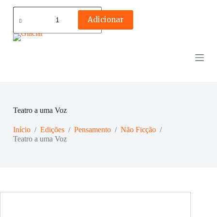
Quantidade
de
Adicionar
Teatro
a
uma
Voz
Teatro a uma Voz
Início
/
Edições
/
Pensamento
/
Não Ficção
/
Teatro a uma Voz