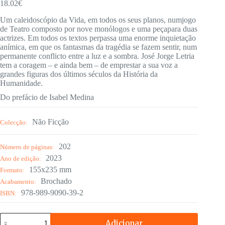
18.02
€
Um caleidoscópio da Vida, em todos os seus planos, numjogo
de Teatro composto por nove monólogos e uma peçapara duas
actrizes. Em todos os textos perpassa uma enorme inquietação
anímica, em que os fantasmas da tragédia se fazem sentir, num
permanente conflicto entre a luz e a sombra. José Jorge Letria
tem a coragem – e ainda bem – de emprestar a sua voz a
grandes figuras dos últimos séculos da História da
Humanidade.
Do prefácio de Isabel Medina
Não Ficção
Colecção:
202
Número de páginas:
2023
Ano de edição:
155x235 mm
Formato:
Brochado
Acabamento:
978-989-9090-39-2
ISBN:
Quantidade
Adicionar