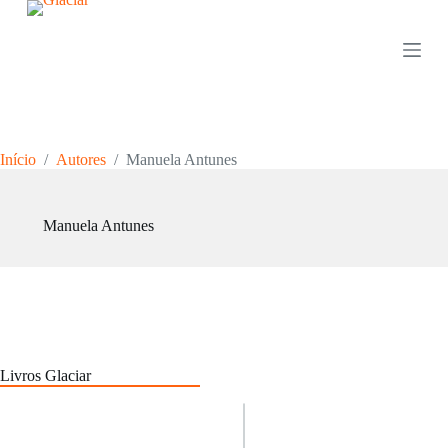
P
u
l
a
r
p
a
r
Início
/
Autores
/
Manuela Antunes
a
o
c
o
Manuela Antunes
n
t
e
ú
d
o
Livros Glaciar