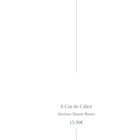
Camilo de Bolso
Cadernos de Poesia
Pequeno Formato
Série Maior
Toda a Poesia | SPA
Ficções
Pensamento
Não Ficção
Grandes Cooperadores da SPA
Obras de Camilo Castelo Branco
Biblioteca da Academia
A Cor do Cálice
A Ciência Disruptiva
António Duarte Bento
15.90
€
Infanto-juvenil