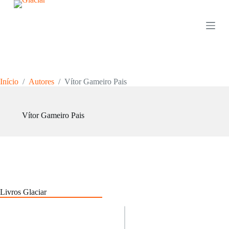
P
u
l
a
r
p
a
r
Início
/
Autores
/
Vítor Gameiro Pais
a
o
c
o
Vítor Gameiro Pais
n
t
e
ú
d
o
Livros Glaciar