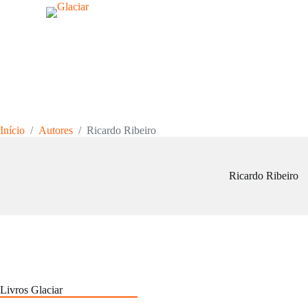
P
u
l
a
r
p
a
r
a
o
Início
/
Autores
/
Ricardo Ribeiro
c
o
n
t
Ricardo Ribeiro
e
ú
d
o
Livros Glaciar