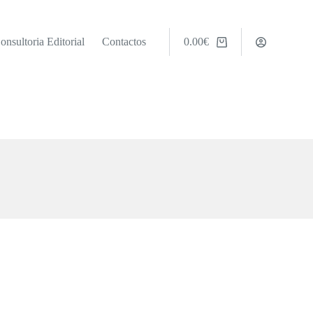
onsultoria Editorial
Contactos
0.00
€
Carrinho
de
compras