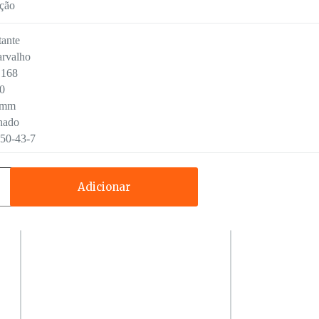
ção
ante
arvalho
168
0
0mm
hado
50-43-7
Adicionar