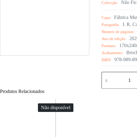
Não Fic
Colecção:
Fábrica Mut
Capa:
I. R. C
Fotografia:
Número de páginas:
202
Ano de edição:
170x24
Formato:
Broc
Acabamento:
978-989-89
ISBN:
Quantidade
de
Photographos
Pioneiros
Produtos Relacionados
de
Moçambique
Não disponível