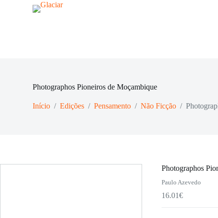
Pioneiros
P
de
u
Moçambique
l
a
r
p
a
r
a
Photographos Pioneiros de Moçambique
o
c
o
Início
/
Edições
/
Pensamento
/
Não Ficção
/
Photograp
n
t
e
ú
d
o
Photographos Pio
Paulo Azevedo
16.01
€