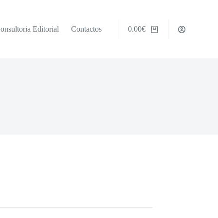
onsultoria Editorial
Contactos
0.00
€
Carrinho
de
compras