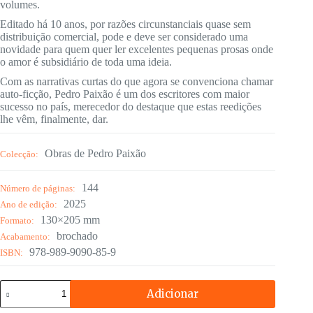
volumes.
Editado há 10 anos, por razões circunstanciais quase sem
distribuição comercial, pode e deve ser considerado uma
novidade para quem quer ler excelentes pequenas prosas onde
o amor é subsidiário de toda uma ideia.
Com as narrativas curtas do que agora se convenciona chamar
auto-ficção, Pedro Paixão é um dos escritores com maior
sucesso no país, merecedor do destaque que estas reedições
lhe vêm, finalmente, dar.
Obras de Pedro Paixão
Colecção:
144
Número de páginas:
2025
Ano de edição:
130×205 mm
Formato:
brochado
Acabamento:
978-989-9090-85-9
ISBN:
Quantidade
Adicionar
de
Lembra-