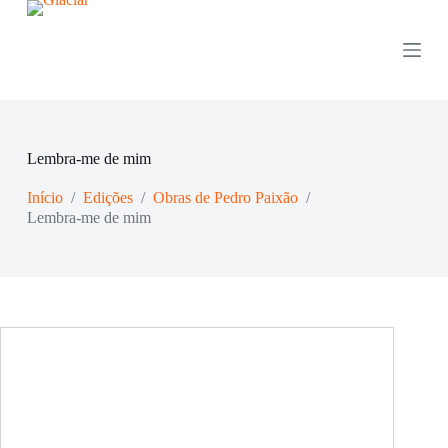
P
u
l
a
r
p
a
r
Lembra-me de mim
a
o
Início
/
Edições
/
Obras de Pedro Paixão
/
c
o
Lembra-me de mim
n
t
e
ú
d
o