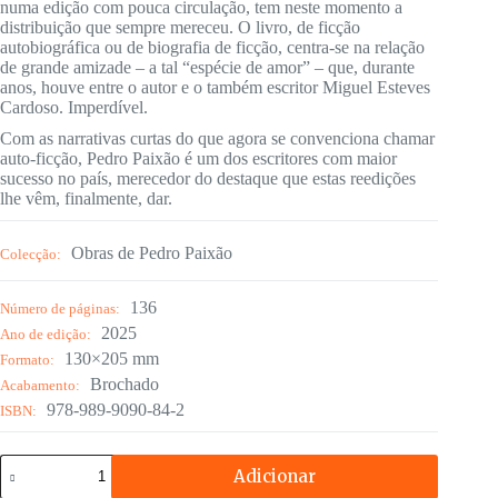
numa edição com pouca circulação, tem neste momento a
distribuição que sempre mereceu. O livro, de ficção
autobiográfica ou de biografia de ficção, centra-se na relação
de grande amizade – a tal “espécie de amor” – que, durante
anos, houve entre o autor e o também escritor Miguel Esteves
Cardoso. Imperdível.
Com as narrativas curtas do que agora se convenciona chamar
auto-ficção, Pedro Paixão é um dos escritores com maior
sucesso no país, merecedor do destaque que estas reedições
lhe vêm, finalmente, dar.
Obras de Pedro Paixão
Colecção:
136
Número de páginas:
2025
Ano de edição:
130×205 mm
Formato:
Brochado
Acabamento:
978-989-9090-84-2
ISBN:
Quantidade
Adicionar
de