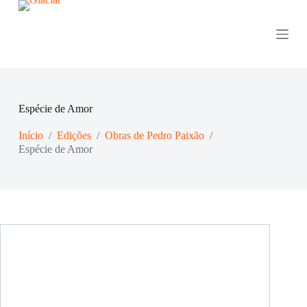
P
u
l
a
r
p
a
r
Espécie de Amor
a
o
Início
/
Edições
/
Obras de Pedro Paixão
/
c
o
Espécie de Amor
n
t
e
ú
d
o