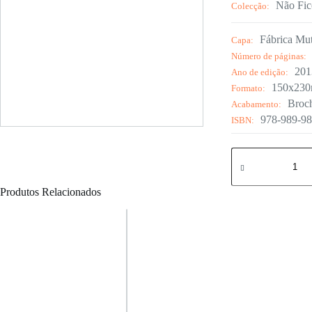
Não Fic
Colecção:
Fábrica Mut
Capa:
Número de páginas:
201
Ano de edição:
150x23
Formato:
Broc
Acabamento:
978-989-98
ISBN:
Quantidade
de
Júlio
Gonçalves
Produtos Relacionados
-
de
Goa
a
Lisboa