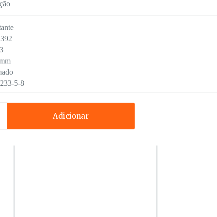
ção
ante
392
3
0mm
hado
233-5-8
Adicionar