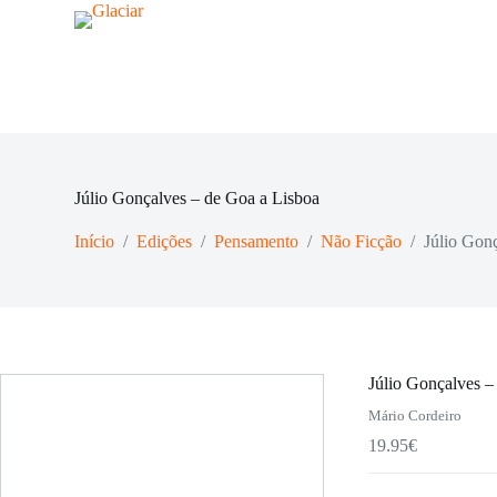
Gonçalves
P
-
u
de
l
Goa
a
a
Lisboa
r
p
a
r
a
Júlio Gonçalves – de Goa a Lisboa
o
c
o
Início
/
Edições
/
Pensamento
/
Não Ficção
/
Júlio Gon
n
t
e
ú
d
o
Júlio Gonçalves –
Mário Cordeiro
19.95
€