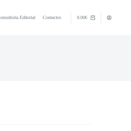
onsultoria Editorial
Contactos
0.00
€
Carrinho
de
compras