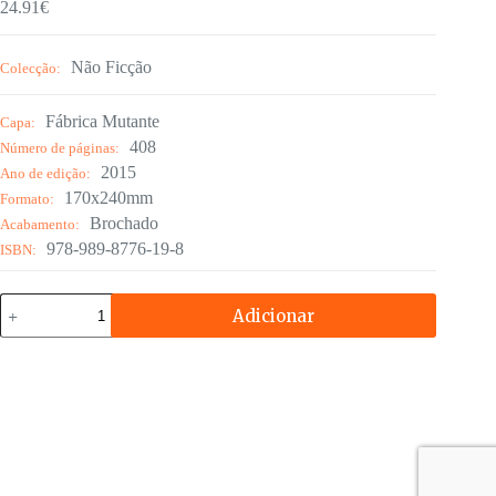
24.91
€
Não Ficção
Colecção:
Fábrica Mutante
Capa:
408
Número de páginas:
2015
Ano de edição:
170x240mm
Formato:
Brochado
Acabamento:
978-989-8776-19-8
ISBN:
Quantidade
Adicionar
de
Crescer
Seguro