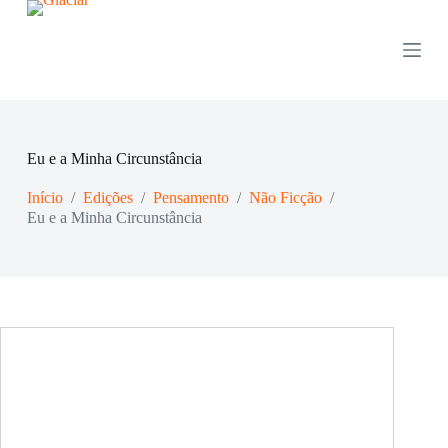
P
u
l
a
r
p
a
r
Eu e a Minha Circunstância
a
o
Início
/
Edições
/
Pensamento
/
Não Ficção
/
c
o
Eu e a Minha Circunstância
n
t
e
ú
d
o