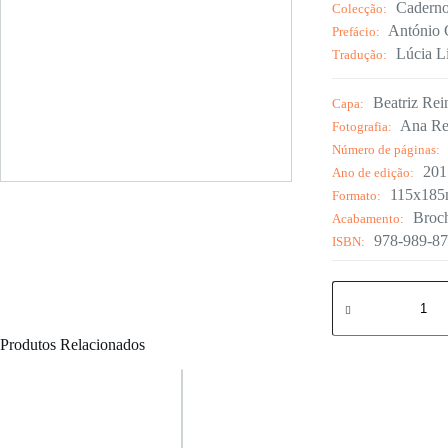
Caderno
Colecção:
António C
Prefácio:
Lúcia L
Tradução:
Beatriz Rei
Capa:
Ana Re
Fotografia:
Número de páginas:
201
Ano de edição:
115x18
Formato:
Broc
Acabamento:
978-989-87
ISBN:
Quantidade
de
Caravela
Portuguesa
Produtos Relacionados