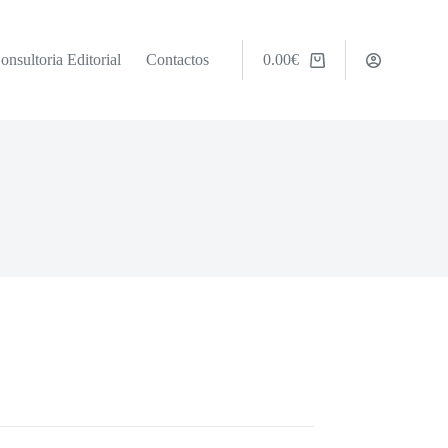
onsultoria Editorial
Contactos
0.00
€
Carrinho
de
compras