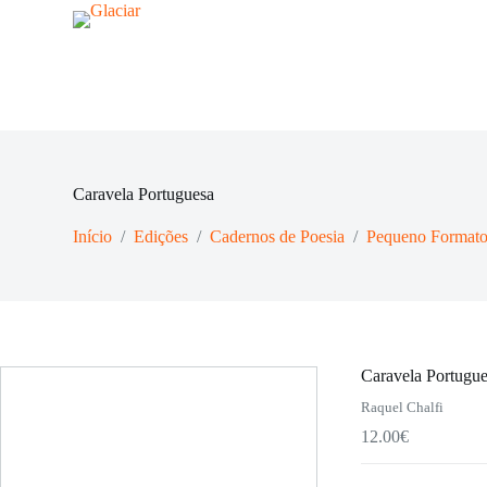
Portuguesa
P
u
l
a
r
p
a
r
a
Caravela Portuguesa
o
c
o
Início
/
Edições
/
Cadernos de Poesia
/
Pequeno Format
n
t
e
ú
d
o
Caravela Portugu
Raquel Chalfi
12.00
€