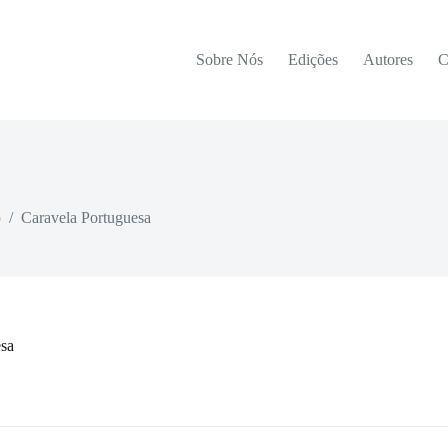
Sobre Nós
Edições
Autores
C
o
/
Caravela Portuguesa
esa