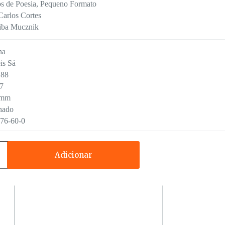
s de Poesia
,
Pequeno Formato
arlos Cortes
iba Mucznik
na
is Sá
88
7
5mm
hado
76-60-0
Adicionar