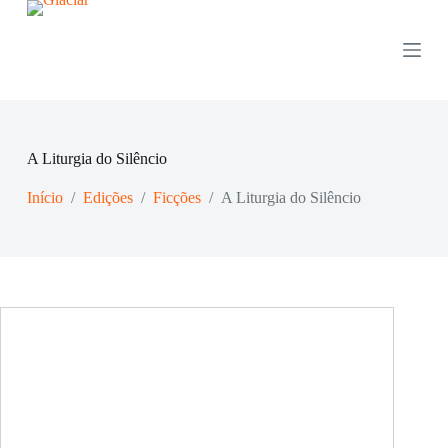
P
u
l
a
r
p
a
r
A Liturgia do Silêncio
a
o
Início
/
Edições
/
Ficções
/
A Liturgia do Silêncio
c
o
n
t
e
ú
d
o