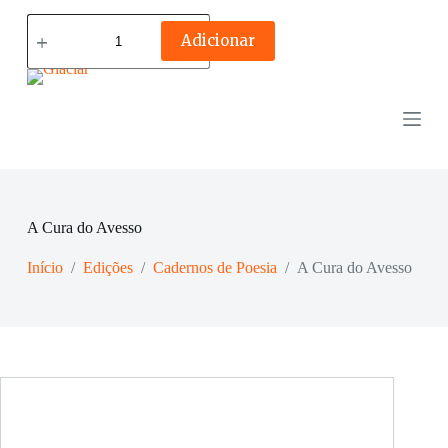
Quantidade
de
Adicionar
A
Cura
do
Avesso
A Cura do Avesso
Início
/
Edições
/
Cadernos de Poesia
/
A Cura do Avesso