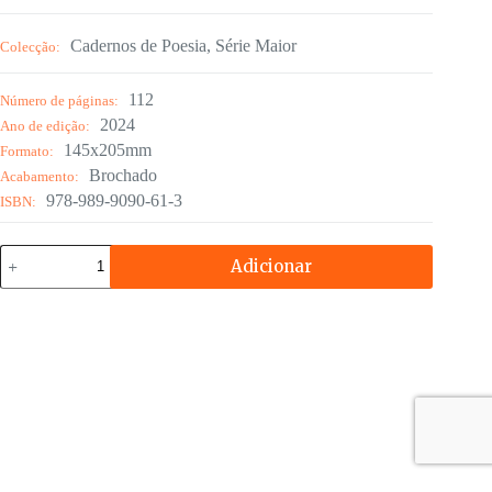
Cadernos de Poesia
,
Série Maior
Colecção:
112
Número de páginas:
2024
Ano de edição:
145x205mm
Formato:
Brochado
Acabamento:
978-989-9090-61-3
ISBN:
Quantidade
Adicionar
de
A
Cura
do
Avesso