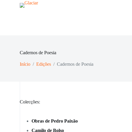
P
u
l
a
r
p
a
r
a
Cadernos de Poesia
o
c
o
Início
/
Edições
/
Cadernos de Poesia
n
t
e
ú
d
o
Colecções:
Obras de Pedro Paixão
Camilo de Bolso