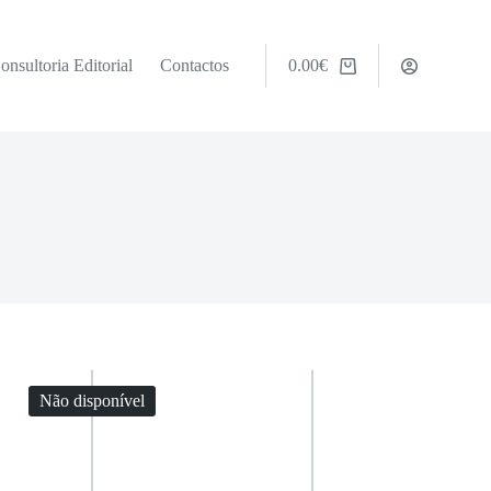
onsultoria Editorial
Contactos
0.00
€
Carrinho
de
compras
Não disponível