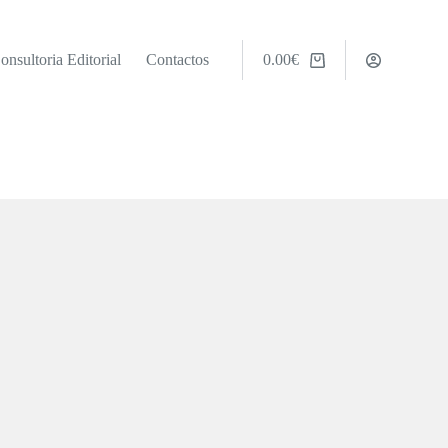
onsultoria Editorial
Contactos
0.00
€
Carrinho
de
compras