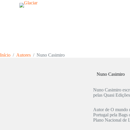
P
u
l
a
r
p
a
r
a
o
Início
/
Autores
/
Nuno Casimiro
c
o
n
t
Nuno Casimiro
e
ú
d
Nuno Casimiro escre
o
pelas Quasi Edições
Autor de O mundo no
Portugal pela Bags 
Plano Nacional de L