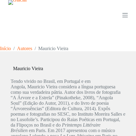
P
u
l
a
r
p
a
r
Início
/
Autores
/
Mauricio Vieira
a
o
c
o
Mauricio Vieira
n
t
Tendo vivido no Brasil, em Portugal e em
e
Angola, Mauricio Vieira considera a língua portuguesa
ú
como sua verdadeira pátria. Autor dos livros de fotografia
d
“A Árvore e a Estrela” (Pinakotheke, 2008), “Angola
o
Soul” (Edição do Autor, 2011), e do livro de poesia
“Árvoressências” (Editora de Cultura, 2014). Expôs
poemas e fotografias no SESC, no Instituto Moreira Salles e
no Lusofolie’s. Participou do Raias Poéticas em Portugal,
da Flipoços no Brasil e do
Printemps Littéraire
Brésilien
em Paris. Em 2017 apresentou com o músico
angolano Lulendo a peça
La Lyre Africaine
em Paris no