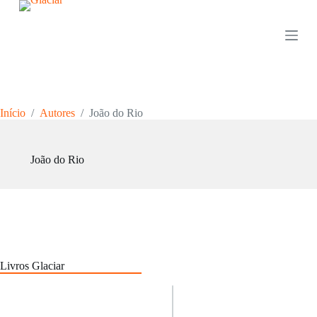
P
u
l
a
r
p
a
r
Início
/
Autores
/
João do Rio
a
o
c
o
João do Rio
n
t
e
ú
d
o
Livros Glaciar